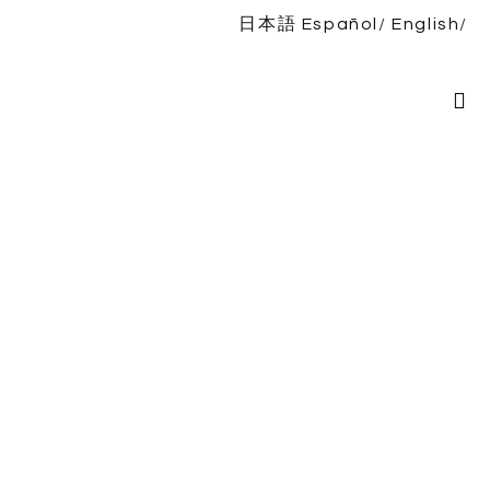
日本語
Español
English
Inicio
Bio
Espectáculos
Noticias
Discografía
TIENDA
Contacto