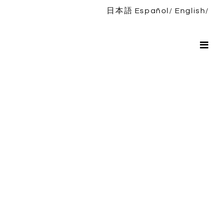
日本語
Español
English
Inicio
Bio
Espectáculos
Noticias
Discografía
TIENDA
Contacto