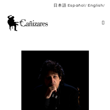
日本語
Español
English
Inicio
Bio
Espectáculos
Noticias
Discografía
TIENDA
Contacto