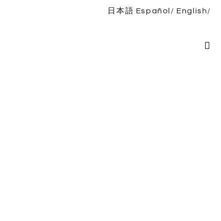
日本語
Español
English
Inicio
Bio
Espectáculos
Noticias
Discografía
TIENDA
Contacto