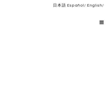
日本語
Español
English
Inicio
Bio
Espectáculos
Noticias
Discografía
TIENDA
Contacto