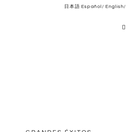
日本語
Español
English
Inicio
Bio
Espectáculos
Noticias
Discografía
TIENDA
Contacto