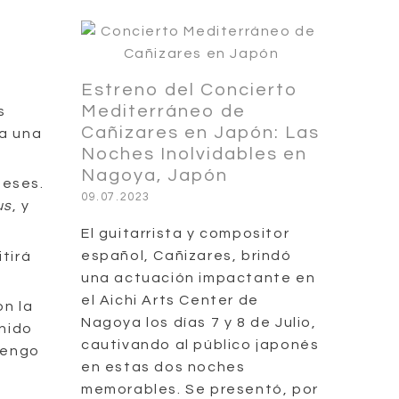
Estreno del Concierto
Mediterráneo de
s
Cañizares en Japón: Las
ta una
Noches Inolvidables en
Nagoya, Japón
meses.
09.07.2023
us
, y
El guitarrista y compositor
español, Cañizares, brindó
itirá
una actuación impactante en
el Aichi Arts Center de
on la
Nagoya los días 7 y 8 de Julio,
onido
cautivando al público japonés
tengo
en estas dos noches
memorables. Se presentó, por