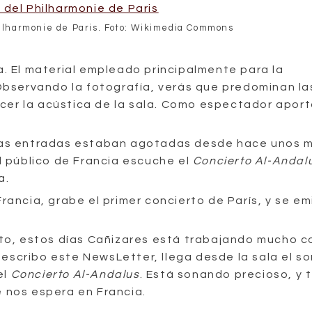
hilharmonie de Paris. Foto: Wikimedia Commons
a. El material empleado principalmente para la
 Observando la fotografía, verás que predominan la
cer la acústica de la sala. Como espectador apor
 las entradas estaban agotadas desde hace unos 
el público de Francia escuche el
Concierto Al-Andal
a.
rancia, grabe el primer concierto de París, y se em
rto, estos días Cañizares está trabajando mucho c
escribo este NewsLetter, llega desde la sala el s
el
Concierto Al-Andalus
. Está sonando precioso, y 
e nos espera en Francia.