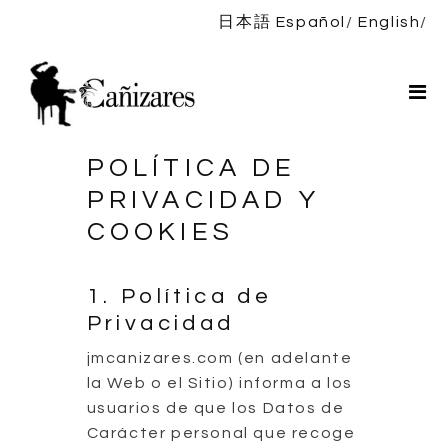
日本語
Español
English
Inicio
Bio
Espectáculos
POLÍTICA DE
Noticias
PRIVACIDAD Y
Discografía
COOKIES
TIENDA
1. Política de
Contacto
Privacidad
jmcanizares.com (en adelante
la Web o el Sitio) informa a los
usuarios de que los Datos de
Carácter personal que recoge