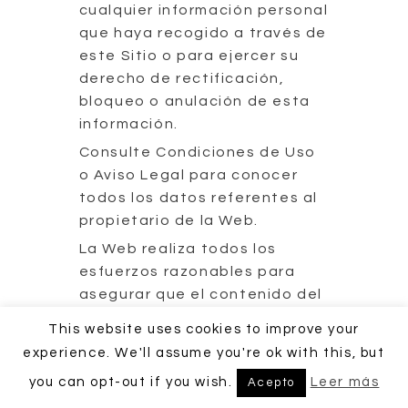
cualquier información personal
que haya recogido a través de
este Sitio o para ejercer su
derecho de rectificación,
bloqueo o anulación de esta
información.
Consulte Condiciones de Uso
o Aviso Legal para conocer
todos los datos referentes al
propietario de la Web.
La Web realiza todos los
esfuerzos razonables para
asegurar que el contenido del
Sitio es preciso y vigente.
This website uses cookies to improve your
experience. We'll assume you're ok with this, but
you can opt-out if you wish.
Leer más
Acepto
COPYRIGHT © 2018 - 2020 JMC Music Productions - Calle de la
Vía 21, 28019 Madrid España